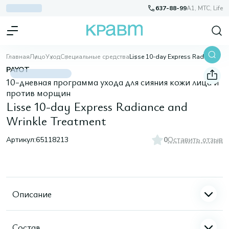
637-88-99
A1, МТС, Life
Главная
Лицо
Уход
Специальные средства
Lisse 10-day Express Radiance and Wrinkle Treatment
PAYOT
10-дневная программа ухода для сияния кожи лица и
против морщин
Lisse 10-day Express Radiance and
Wrinkle Treatment
Артикул:
65118213
0
Оставить отзыв
Описание
Состав