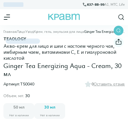
637-88-99
A1, МТС, Life
Главная
Лицо
Уход
Крем, гель, эмульсия для лица
Ginger Tea Energizing Aqua - Cream, 30 мл
TEAOLOGY
Аква-крем для лица и шеи с настоем черного чая,
имбирным чаем, витаминами С, Е и гиалуроновой
кислотой
Ginger Tea Energizing Aqua - Cream, 30
мл
Артикул:
T50040
0
Оставить отзыв
Объем, мл
:
30
50 мл
30 мл
Нет в наличии
Нет в наличии