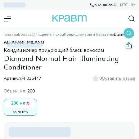
637-88-99
A1, МТС, Life
Главная
Волосы
Очищение и уход
Кондиционеры и бальзамы
Diamond Normal Hair Illuminating Conditioner
ALFAPARF MILANO
Кондиционер придающий блеск волосам
Diamond Normal Hair Illuminating
Conditioner
Артикул:
PF016447
0
Оставить отзыв
Объем, мл
:
200
200 мл
55,78 BYN