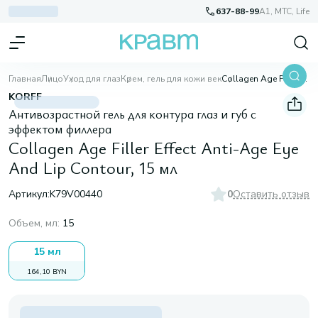
637-88-99
A1, МТС, Life
Главная
Лицо
Уход для глаз
Крем, гель для кожи век
Collagen Age Filler Effect Anti-Age Eye And Lip Contour, 15 мл
KORFF
Антивозрастной гель для контура глаз и губ с
эффектом филлера
Collagen Age Filler Effect Anti-Age Eye
And Lip Contour, 15 мл
Артикул:
K79V00440
0
Оставить отзыв
Объем, мл
:
15
15 мл
164,10 BYN