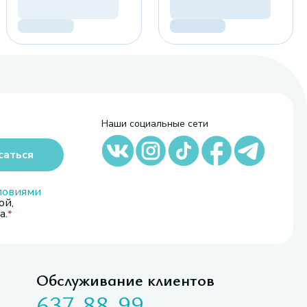
Наши социальные сети
саться
ловиями
ой,
а.
Обслуживание клиентов
637-88-99