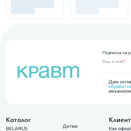
Подписка на р
Ваш e-mail
*
Даю согла
обработк
механизмо
Каталог
Клиен
Детям
BELARUS
Как офор