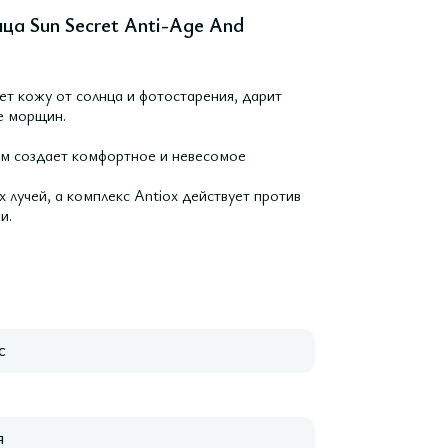
ца Sun Secret Anti-Age And
т кожу от солнца и фотостарения, дарит
е морщин.
ом создает комфортное и невесомое
лучей, а комплекс Antiox действует против
и.
с
я