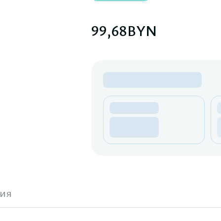
99,68
BYN
ия