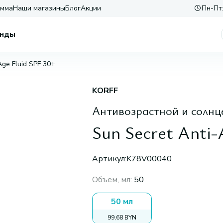
амма
Наши магазины
Блог
Акции
Пн-Пт:
нды
Age Fluid SPF 30+
KORFF
Антивозрастной и солнц
Sun Secret Anti-
Артикул:
K78V00040
Объем, мл
:
50
50 мл
99,68 BYN