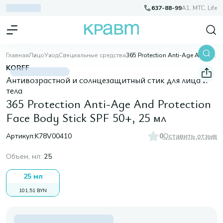
637-88-99
A1, МТС, Life
Главная
Лицо
Уход
Специальные средства
365 Protection Anti-Age And Protection Face Body Stick SPF 50+, 25 мл
KORFF
Антивозрастной и солнцезащитный стик для лица и
тела
365 Protection Anti-Age And Protection
Face Body Stick SPF 50+, 25 мл
Артикул:
K78V00410
0
Оставить отзыв
Объем, мл
:
25
25 мл
101,51 BYN