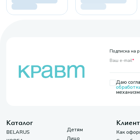
Подписка на р
Ваш e-mail
*
Даю согла
обработк
механизмо
Каталог
Клиен
Детям
BELARUS
Как офор
Лицо