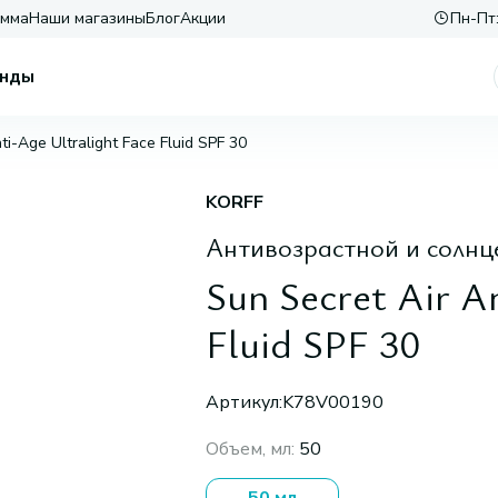
амма
Наши магазины
Блог
Акции
Пн-Пт:
нды
ti-Age Ultralight Face Fluid SPF 30
KORFF
Антивозрастной и солнц
Sun Secret Air A
Fluid SPF 30
Артикул:
K78V00190
Объем, мл
:
50