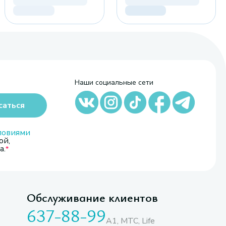
Наши социальные сети
саться
ловиями
ой,
а.
Обслуживание клиентов
637-88-99
A1, МТС, Life