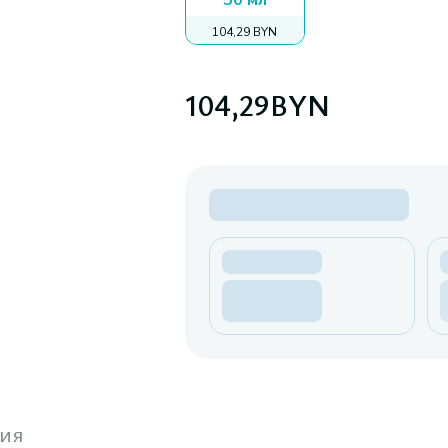
50 мл
104,29 BYN
104,29
BYN
ия