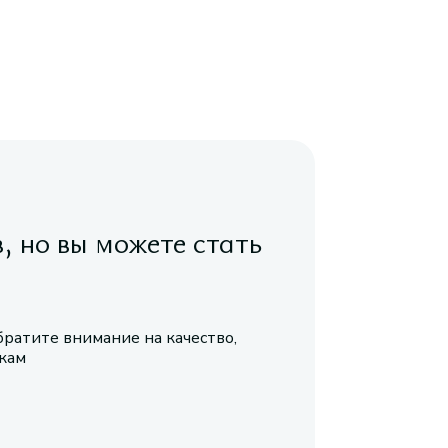
в, но вы можете стать
братите внимание на качество,
икам