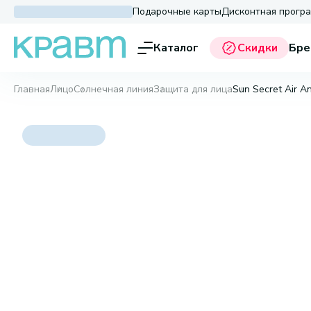
Подарочные карты
Дисконтная прогр
Каталог
Скидки
Бре
Главная
Лицо
Солнечная линия
Защита для лица
Sun Secret Air An