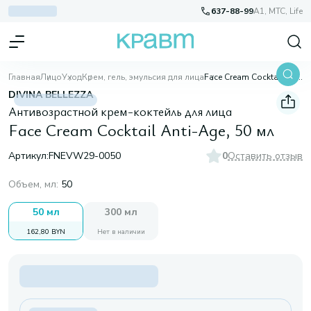
637-88-99
A1, МТС, Life
Главная
Лицо
Уход
Крем, гель, эмульсия для лица
Face Cream Cocktail Anti-Age, 50 мл
DIVINA BELLEZZA
Антивозрастной крем-коктейль для лица
Face Cream Cocktail Anti-Age, 50 мл
Артикул:
FNEVW29-0050
0
Оставить отзыв
Объем, мл
:
50
50 мл
300 мл
162,80 BYN
Нет в наличии