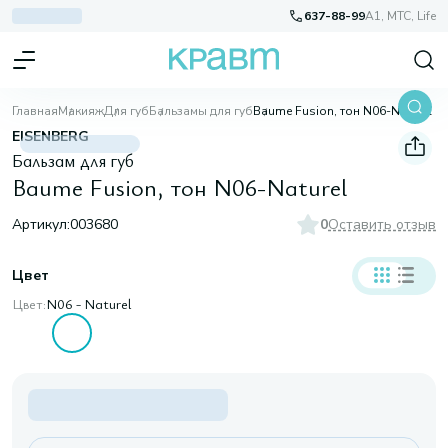
637-88-99
A1, МТС, Life
Главная
Макияж
Для губ
Бальзамы для губ
Baume Fusion, тон N06-Naturel
EISENBERG
Бальзам для губ
Baume Fusion, тон N06-Naturel
Артикул:
003680
0
Оставить отзыв
Цвет
Цвет:
N06 - Naturel