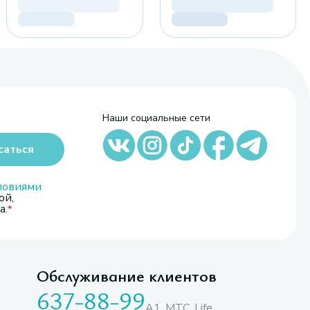
Наши социальные сети
саться
ловиями
ой,
а.
Обслуживание клиентов
637-88-99
A1, МТС, Life