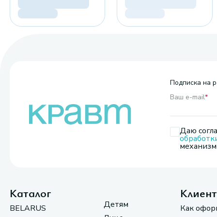
Подписка на р
Ваш e-mail
*
Даю согла
обработк
механизмо
Каталог
Клиен
Детям
BELARUS
Как офор