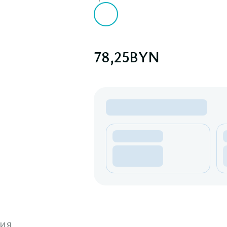
78,25
BYN
ия