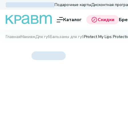
Подарочные карты
Дисконтная прогр
Каталог
Скидки
Бре
Главная
Макияж
Для губ
Бальзамы для губ
Protect My Lips Protect