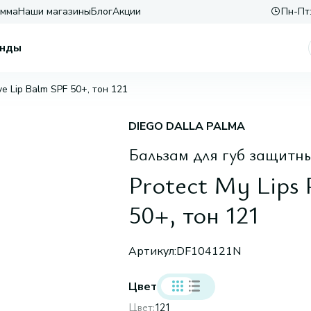
амма
Наши магазины
Блог
Акции
Пн-Пт:
нды
ive Lip Balm SPF 50+, тон 121
DIEGO DALLA PALMA
Бальзам для губ защитн
Protect My Lips 
50+, тон 121
Артикул:
DF104121N
Цвет
Цвет:
121