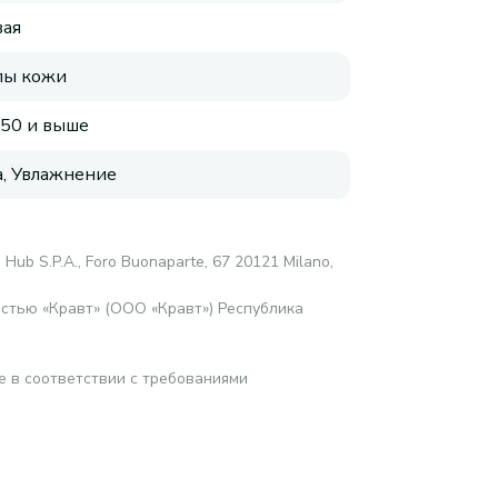
ая
пы кожи
 50 и выше
, Увлажнение
 Hub S.P.A., Foro Buonaparte, 67 20121 Milano,
стью «Кравт» (ООО «Кравт») Республика
е в соответствии с требованиями