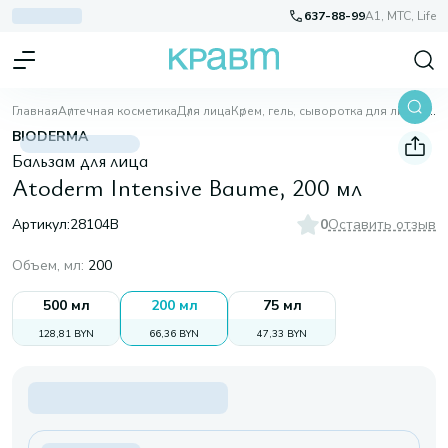
637-88-99
A1, МТС, Life
Главная
Аптечная косметика
Для лица
Крем, гель, сыворотка для лица
Atoderm Intensive Baume, 200 мл
BIODERMA
Бальзам для лица
Atoderm Intensive Baume, 200 мл
Артикул:
28104B
0
Оставить отзыв
Объем, мл
:
200
500 мл
200 мл
75 мл
128,81 BYN
66,36 BYN
47,33 BYN