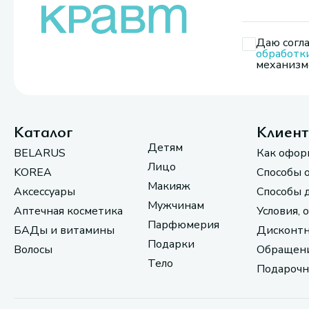
Даю согла
обработк
механизмо
Каталог
Клиен
Детям
BELARUS
Как офор
Лицо
KOREA
Способы 
Макияж
Аксессуары
Способы 
Мужчинам
Аптечная косметика
Условия, 
Парфюмерия
БАДы и витамины
Дисконтн
Подарки
Волосы
Обращени
Тело
Подарочн