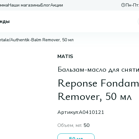
амма
Наши магазины
Блог
Акции
Пн-Пт:
нды
tale/Authentik-Balm Remover, 50 мл
MATIS
Бальзам-масло для сняти
Reponse Fondam
Remover, 50 мл
Артикул:
A0410121
Объем, мл
:
50