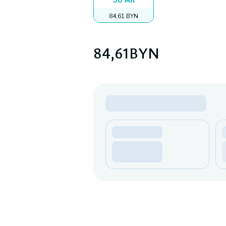
50 мл
84,61 BYN
84,61
BYN