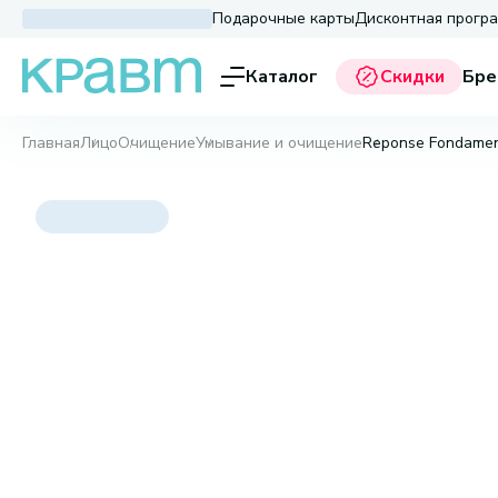
Подарочные карты
Дисконтная прогр
Каталог
Скидки
Бре
Главная
Лицо
Очищение
Умывание и очищение
Reponse Fondamen