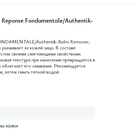
з Reponse Fondamentale/Authentik-
E FONDAMENTALE/Authentik-Balm Remover,
и ухаживает за кожей лица. В составе
естны своими смягчающими свойствами.
амовая текстура при нанесении превращается в
то облегчает его смывание. Рекомендуется
, затем смыть теплой водой.
пы кожи