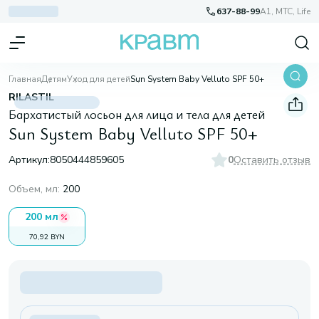
637-88-99
A1, МТС, Life
Главная
Детям
Уход для детей
Sun System Baby Velluto SPF 50+
RILASTIL
Бархатистый лосьон для лица и тела для детей
Sun System Baby Velluto SPF 50+
Артикул:
8050444859605
0
Оставить отзыв
Объем, мл
:
200
200 мл
70,92 BYN