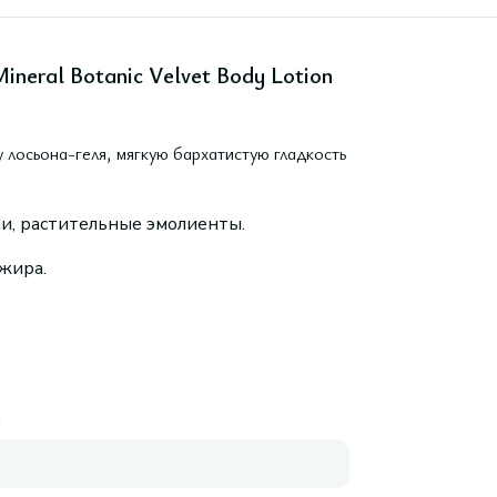
ineral Botanic Velvet Body Lotion
 лосьона-геля, мягкую бархатистую гладкость
Ши, растительные эмолиенты.
нжира.
A