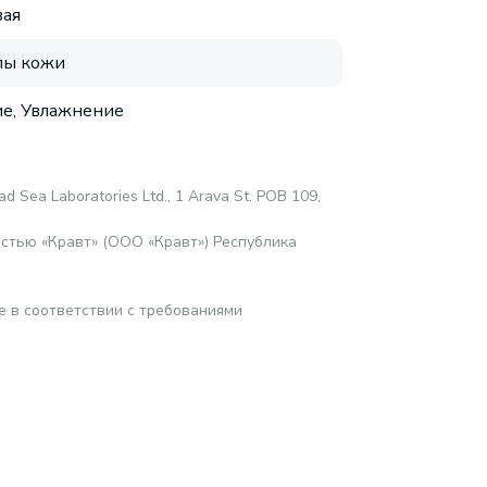
ая
пы кожи
е, Увлажнение
d Sea Laboratories Ltd., 1 Arava St. POB 109,
стью «Кравт» (ООО «Кравт») Республика
е в соответствии с требованиями