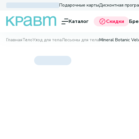
Подарочные карты
Дисконтная прогр
Каталог
Скидки
Бре
Главная
Тело
Уход для тела
Лосьоны для тела
Mineral Botanic Vel