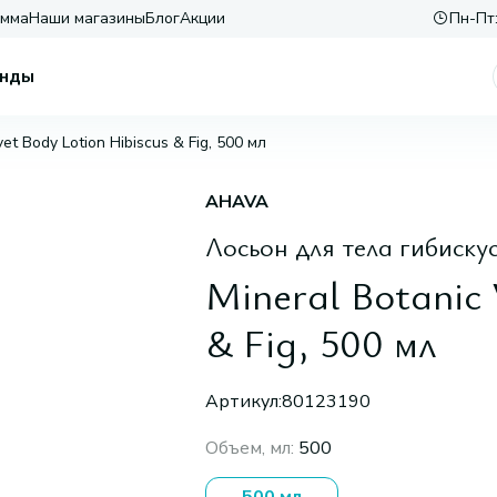
амма
Наши магазины
Блог
Акции
Пн-Пт:
нды
vet Body Lotion Hibiscus & Fig, 500 мл
AHAVA
Лосьон для тела гибиску
Mineral Botanic 
& Fig, 500 мл
Артикул:
80123190
Объем, мл
:
500