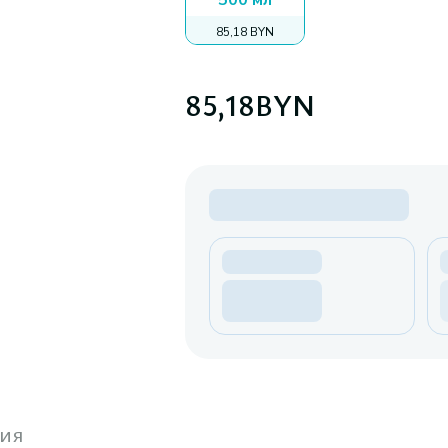
500 мл
85,18 BYN
85,18
BYN
ия