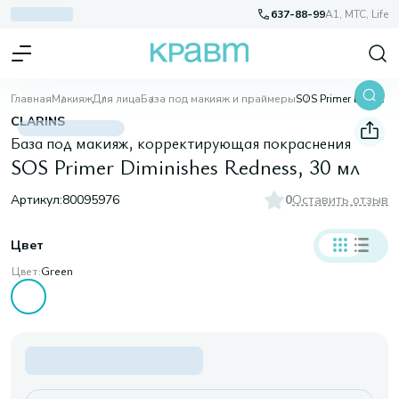
637-88-99
A1, МТС, Life
Главная
Макияж
Для лица
База под макияж и праймеры
SOS Primer Diminishes Redness, 30 мл
CLARINS
База под макияж, корректирующая покраснения
SOS Primer Diminishes Redness, 30 мл
Артикул:
80095976
0
Оставить отзыв
Цвет
Цвет:
Green