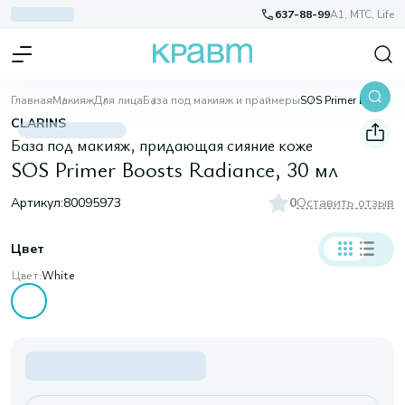
637-88-99
A1, МТС, Life
Главная
Макияж
Для лица
База под макияж и праймеры
SOS Primer Boosts Radiance, 30 мл
CLARINS
База под макияж, придающая сияние коже
SOS Primer Boosts Radiance, 30 мл
Артикул:
80095973
0
Оставить отзыв
Цвет
Цвет:
White