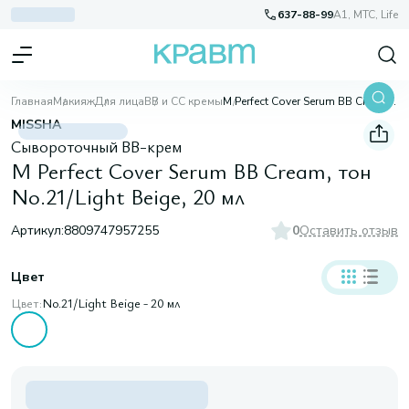
637-88-99
A1, МТС, Life
Главная
Макияж
Для лица
BB и CC кремы
M Perfect Cover Serum BB Cream, тон No.21/Light Beige, 20 мл
MISSHA
Сывороточный ВВ-крем
M Perfect Cover Serum BB Cream, тон
No.21/Light Beige, 20 мл
Артикул:
8809747957255
0
Оставить отзыв
Цвет
Цвет:
No.21/Light Beige - 20 мл