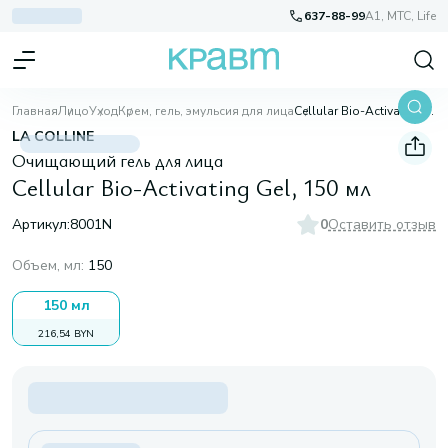
637-88-99
A1, МТС, Life
Главная
Лицо
Уход
Крем, гель, эмульсия для лица
Cellular Bio-Activating Gel, 150 мл
LA COLLINE
Очищающий гель для лица
Cellular Bio-Activating Gel, 150 мл
Артикул:
8001N
0
Оставить отзыв
Объем, мл
:
150
150 мл
216,54 BYN