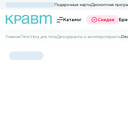
Подарочные карты
Дисконтная прогр
Каталог
Скидки
Бре
Главная
Тело
Уход для тела
Дезодоранты и антиперспиранты
Deo