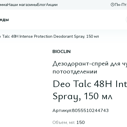
амма
Наши магазины
Блог
Акции
Пн-Пт:
нды
 Talc 48H Intense Protection Deodorant Spray, 150 мл
BIOCLIN
Дезодорант-спрей для ч
потоотделении
Deo Talc 48H In
Spray, 150 мл
Артикул:
8055510244743
Объем, мл
:
150