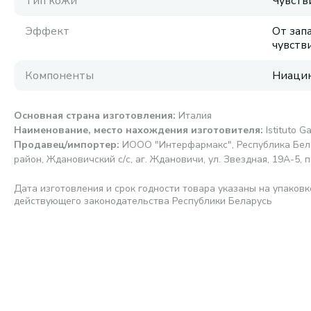
Тип кожи
Чувств
Эффект
От зап
чувств
Компоненты
Ниацин
Основная страна изготовления
:
Италия
Наименование, место нахождения изготовителя
:
Istituto G
Продавец/импортер
:
ИООО "Интерфармакс", Республика Бела
район, Ждановичский с/с, аг. Ждановичи, ул. Звездная, 19А-5, п
Дата изготовления и срок годности товара указаны на упаковк
действующего законодательства Республики Беларусь