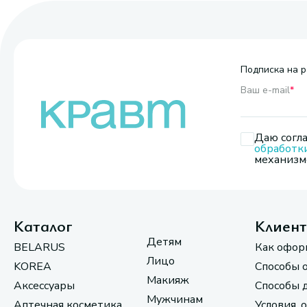
Подписка на р
Ваш e-mail
*
Даю согла
обработк
механизмо
Каталог
Клиен
Детям
BELARUS
Как офор
Лицо
KOREA
Способы 
Макияж
Аксессуары
Способы 
Мужчинам
Аптечная косметика
Условия, 