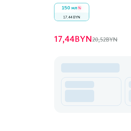
150 мл
17,44 BYN
17,44
BYN
20,52
BYN