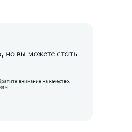
в, но вы можете стать
братите внимание на качество,
икам