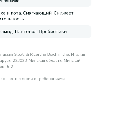
ительная
аха и пота, Смягчающий, Снижает
ительность
амид, Пантенол, Пребиотики
anassini S.p.A. di Ricerche Biochimiche, Италия
русь, 223028, Минская область, Минский
ом. 5-2
е в соответствии с требованиями