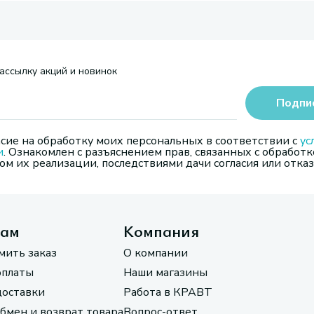
ассылку акций и новинок
Подпи
сие на обработку моих персональных в соответствии с
ус
и
. Ознакомлен с разъяснением прав, связанных с обработк
м их реализации, последствиями дачи согласия или отказ
там
Компания
мить заказ
О компании
оплаты
Наши магазины
доставки
Работа в КРАВТ
обмен и возврат товара
Вопрос-ответ