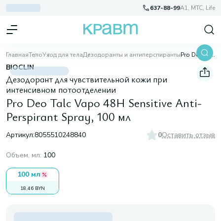
637-88-99
A1, МТС, Life
Главная
Тело
Уход для тела
Дезодоранты и антиперспиранты
Pro Deo Talc Vapo 48H Sensitive Anti-Perspirant Spray, 100 мл
BIOCLIN
Дезодорант для чувствительной кожи при
интенсивном потоотделении
Pro Deo Talc Vapo 48H Sensitive Anti-
Perspirant Spray, 100 мл
Артикул:
8055510248840
0
Оставить отзыв
Объем, мл
:
100
100 мл
18,46 BYN