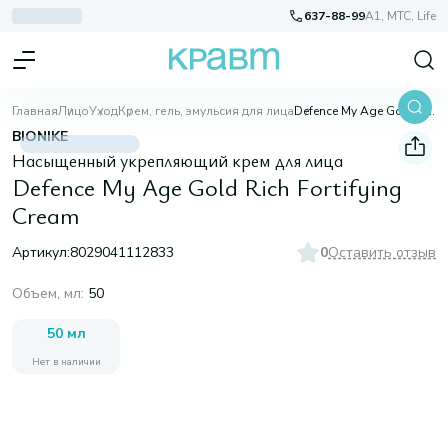
637-88-99
A1, МТС, Life
Главная
Лицо
Уход
Крем, гель, эмульсия для лица
Defence My Age Gold Rich Fortifying Cream
BIONIKE
Насыщенный укрепляющий крем для лица
Defence My Age Gold Rich Fortifying
Cream
Артикул:
8029041112833
0
Оставить отзыв
Объем, мл
:
50
50 мл
Нет в наличии