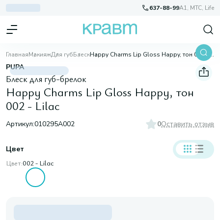
637-88-99
A1, МТС, Life
Главная
Макияж
Для губ
Блеск
Happy Charms Lip Gloss Happy, тон 002 - Lilac
PUPA
Блеск для губ-брелок
Happy Charms Lip Gloss Happy, тон
002 - Lilac
Артикул:
010295A002
0
Оставить отзыв
Цвет
Цвет:
002 - Lilac