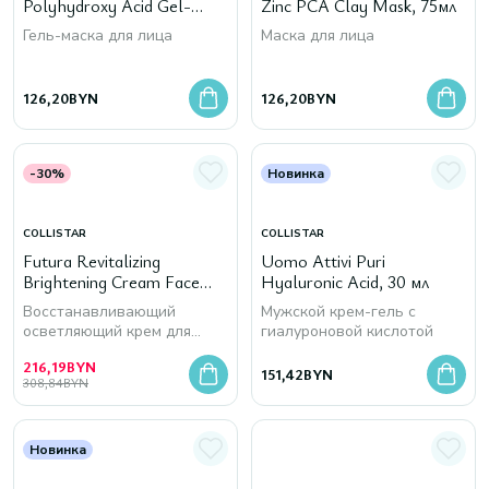
Polyhydroxy Acid Gel-
Zinc PCA Clay Mask, 75мл
Mask, 75мл
Гель-маска для лица
Маска для лица
126,20
BYN
126,20
BYN
-30%
Новинка
COLLISTAR
COLLISTAR
Futura Revitalizing
Uomo Attivi Puri
Brightening Cream Face
Hyaluronic Acid, 30 мл
and Neck
Восстанавливающий
Мужской крем-гель с
осветляющий крем для
гиалуроновой кислотой
лица и шеи
216,19
BYN
151,42
BYN
308,84
BYN
Новинка