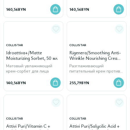
140,56
BYN
140,56
BYN
COLLISTAR
COLLISTAR
Idroattiva+/Matte
Rigenera/Smoothing Anti-
Moisturizing Sorbet, 50 мл
Wrinkle Nourishing Cream
Face and Neck, 50 мл
Матовый увлажняющий
Разглаживающий
крем-сорбет для лица
питательный крем против
морщин для лица и шеи
140,56
BYN
255,79
BYN
COLLISTAR
COLLISTAR
Attivi Puri/Vitamin C +
Attivi Puri/Salycilic Acid +