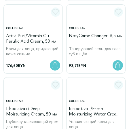
COLLISTAR
COLLISTAR
Attivi Puri/Vitamin C +
Not/Game Changer, 6,5 мл
Ferulic Acid Cream, 50 мл
Крем для лица, придающий
Тонирующий гель для глаз,
коже сияние
губ и щёк
176,60
BYN
93,71
BYN
COLLISTAR
COLLISTAR
Idroattiva+/Deep
Idroattiva+/Fresh
Moisturizing Cream, 50 мл
Moisturizing Water Cream,
50 мл
Глубокоувлажняющий крем
Увлажняющий крем для
для лица
лица