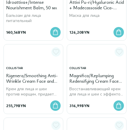
Idroattiva+/Intense
Attivi Pu-ri/Hyaluronic Acid
Nourishment Balm, 50 мл
+ Madecassoside Cica-
Mask, 75мл
Бальзам для лица
Маска для лица
питательный
140,56
BYN
126,20
BYN
COLLISTAR
COLLISTAR
Rigenera/Smoothing Anti-
Magnifica/Replumping
Wrinkle Cream Face and
Redensifying Cream Face
Neck, 50 мл
And Neck, 50 мл
Крем для лица и шеи
Восстанавливающий крем
против морщин, придает
для лица и шеи с эффектом
гладкость коже
заполнения морщин
255,79
BYN
316,99
BYN