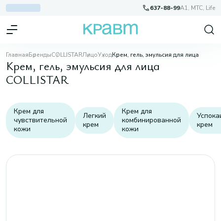
637-88-99
A1, МТС, Life
Главная
Бренды
COLLISTAR
Лицо
Уход
Крем, гель, эмульсия для лица
Крем, гель, эмульсия для лица
COLLISTAR
Крем для
Крем для
Легкий
Успок
чувствительной
комбинированной
крем
крем
кожи
кожи