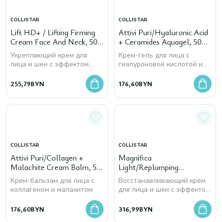
COLLISTAR
COLLISTAR
Lift HD+ / Lifting Firming
Attivi Puri/Hyaluronic Acid
Cream Face And Neck, 50
+ Ceramides Aquagel, 50
мл
мл
Укрепляющий крем для
Крем-гель для лица с
лица и шеи с эффектом
гиалуроновой кислотой и
лифтинга
керамидами
255,79
BYN
176,60
BYN
COLLISTAR
COLLISTAR
Attivi Puri/Collagen +
Magnifica
Malachite Cream Balm, 50
Light/Replumping
мл
Redensifying Cream Face
Крем-бальзам для лица с
Восстанавливающий крем
And Neck, 50 мл
коллагеном и малахитом
для лица и шеи с эффектом
заполнения морщин
176,60
BYN
316,99
BYN