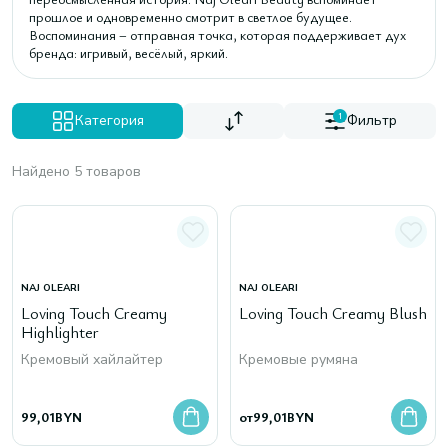
прошлое и одновременно смотрит в светлое будущее.
Воспоминания – отправная точка, которая поддерживает дух
бренда: игривый, весёлый, яркий.
Категория
1
Фильтр
Найдено 5 товаров
NAJ OLEARI
NAJ OLEARI
Loving Touch Creamy
Loving Touch Creamy Blush
Highlighter
Кремовый хайлайтер
Кремовые румяна
99,01
BYN
от
99,01
BYN