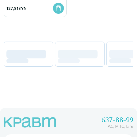
127,81
BYN
637-88-99
A1, МТС, Life