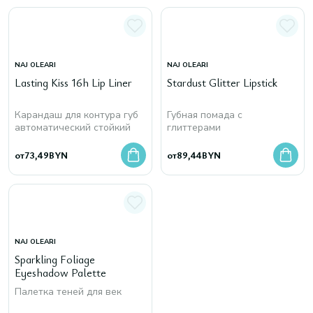
NAJ OLEARI
NAJ OLEARI
Lasting Kiss 16h Lip Liner
Stardust Glitter Lipstick
Карандаш для контура губ
Губная помада с
автоматический стойкий
глиттерами
от
73,49
BYN
от
89,44
BYN
NAJ OLEARI
Sparkling Foliage
Eyeshadow Palette
Палетка теней для век