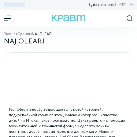
637-88-99
A1, МТС, Life
Главная
Бренды
NAJ OLEARI
NAJ OLEARI
Naj Oleari Beauty возвращается с новой историей,
подкреплённой своим опытом, синоним которого - качество,
дизайн и Итальянское производство. Цель проекта - с помощью
восхитительной Итальянской формулы сделать макияж
понятным, доступным, интересным для каждого. Новая и
переосмысленная история. Naj Oleari Beauty вспоминает