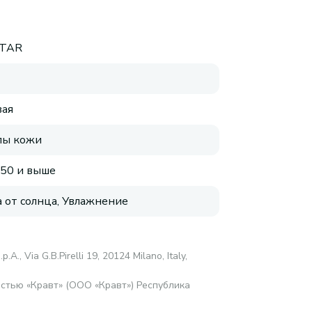
STAR
ая
пы кожи
 50 и выше
 от солнца, Увлажнение
.p.A., Via G.B.Pirelli 19, 20124 Milano, Italy,
стью «Кравт» (ООО «Кравт») Республика