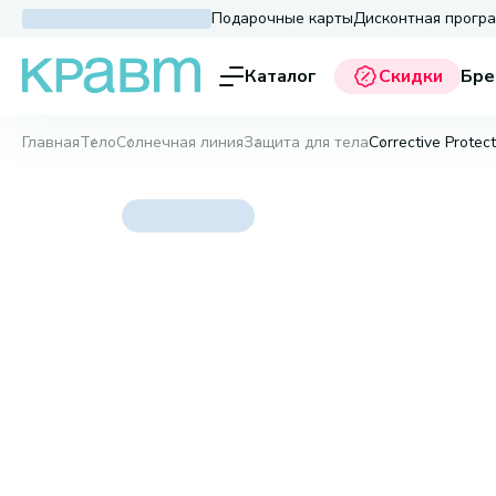
Подарочные карты
Дисконтная прогр
Каталог
Скидки
Бре
Главная
Тело
Солнечная линия
Защита для тела
Corrective Prote