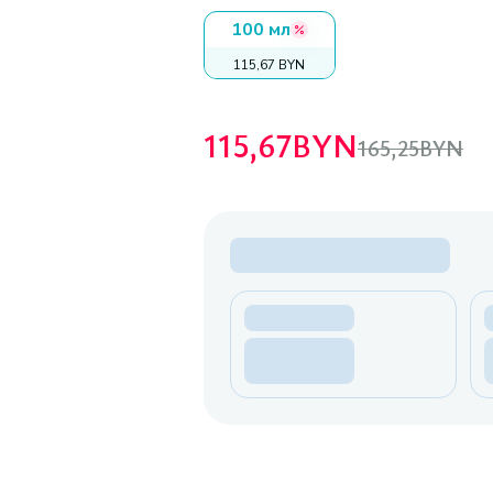
100 мл
115,67 BYN
115,67
BYN
165,25
BYN