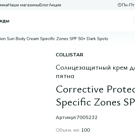
амма
Наши магазины
Блог
Акции
Пн-Пт:
нды
ction Sun Body Cream Specific Zones SPF 50+ Dark Spots
COLLISTAR
Солнцезащитный крем д
пятна
Corrective Prot
Specific Zones S
Артикул:
7005232
Объем, мл
:
100