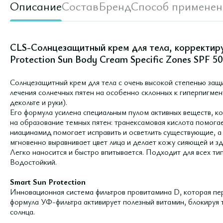
Описание
Состав
Бренд
Способ применен
CLS-Солнцезащитный крем для тела, корректиру
Protection Sun Body Cream Specific Zones SPF 5
Солнцезащитный крем для тела с очень высокой степенью защ
лечения солнечных пятен на особенно склонных к гиперпигмент
декольте и руки).
Его формула усилена специальным пулом активных веществ, к
на образование темных пятен: транексамовая кислота помога
ниацинамид помогает исправить и осветлить существующие, а 
мгновенно выравнивает цвет лица и делает кожу сияющей и з
Легко наносится и быстро впитывается. Подходит для всех тип
Водостойкий.
Smart Sun Protection
Инновационная система фильтров провитамина D, которая пе
формула УФ-фильтра активирует полезный витамин, блокируя т
солнца.