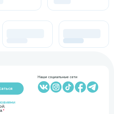
Наши социальные сети
саться
ловиями
ой,
а.