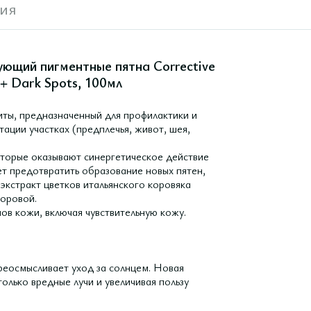
ия
ющий пигментные пятна Corrective
0+ Dark Spots, 100мл
иты, предназначенный для профилактики и
ации участках (предплечья, живот, шея,
оторые оказывают синергетическое действие
ет предотвратить образование новых пятен,
экстракт цветков итальянского коровяка
доровой.
ов кожи, включая чувствительную кожу.
реосмысливает уход за солнцем. Новая
олько вредные лучи и увеличивая пользу