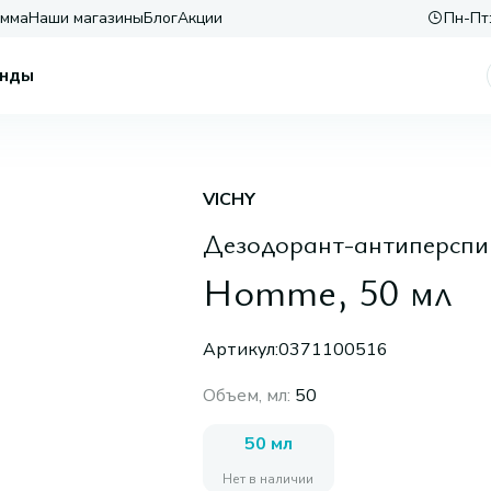
амма
Наши магазины
Блог
Акции
Пн-Пт:
нды
VICHY
Дезодорант-антиперспир
Homme, 50 мл
Артикул:
0371100516
Объем, мл
:
50
50 мл
Нет в наличии