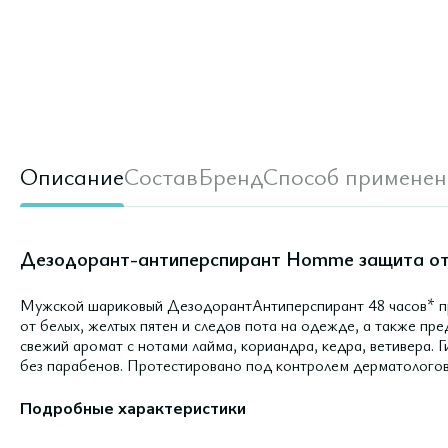
Описание
Состав
Бренд
Способ применен
Дезодорант-антиперспирант Homme защита от п
Мужской шариковый ДезодорантАнтиперспирант 48 часов* п
от белых, желтых пятен и следов пота на одежде, а также пр
свежий аромат с нотами лайма, кориандра, кедра, ветивера. 
без парабенов. Протестировано под контролем дерматологов
Подробные характеристики