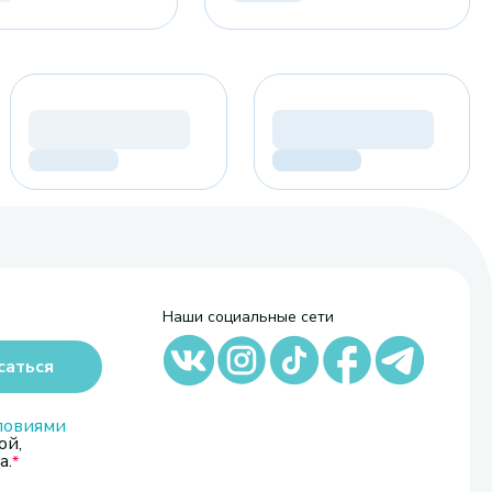
Наши социальные сети
саться
ловиями
ой,
а.