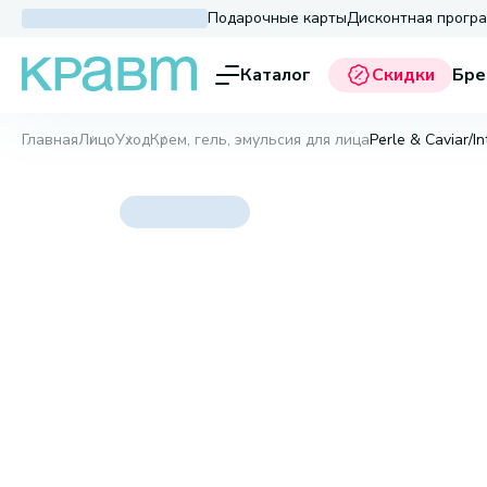
Подарочные карты
Дисконтная прогр
Каталог
Скидки
Бре
Главная
Лицо
Уход
Крем, гель, эмульсия для лица
Perle & Caviar/I