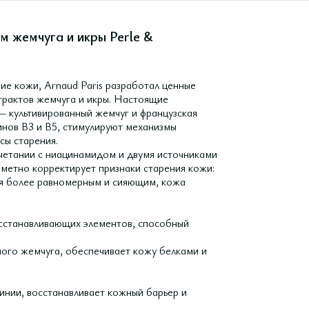
м жемчуга и икры Perle &
ние кожи, Arnaud Paris разработал ценные
страктов жемчуга и икры. Настоящие
— культивированный жемчуг и французская
инов B3 и B5, стимулируют механизмы
сы старения.
очетании с ниацинамидом и двумя источниками
аметно корректирует признаки старения кожи:
ся более равномерным и сияющим, кожа
осстанавливающих элементов, способный
ного жемчуга, обеспечивает кожу белками и
инии, восстанавливает кожный барьер и