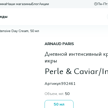
амма
Наши магазины
Блог
Акции
Пн-Пт:
нды
ntensive Day Cream, 50 мл
ARNAUD PARIS
Дневной интенсивный кр
икры
Perle & Caviar/I
Артикул:
992461
Объем, мл
:
50
50 мл