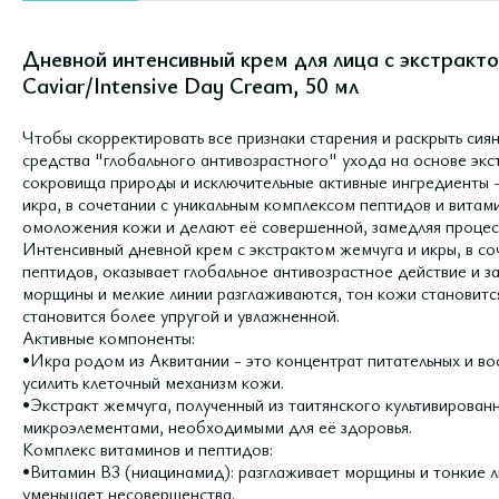
Дневной интенсивный крем для лица с экстракто
Caviar/Intensive Day Cream, 50 мл
Чтобы скорректировать все признаки старения и раскрыть сия
средства "глобального антивозрастного" ухода на основе эк
сокровища природы и исключительные активные ингредиенты 
икра, в сочетании с уникальным комплексом пептидов и витам
омоложения кожи и делают её совершенной, замедляя процес
Интенсивный дневной крем с экстрактом жемчуга и икры, в с
пептидов, оказывает глобальное антивозрастное действие и з
морщины и мелкие линии разглаживаются, тон кожи становит
становится более упругой и увлажненной.
Активные компоненты:
•Икра родом из Аквитании - это концентрат питательных и в
усилить клеточный механизм кожи.
•Экстракт жемчуга, полученный из таитянского культивирован
микроэлементами, необходимыми для её здоровья.
Комплекс витаминов и пептидов:
•Витамин B3 (ниацинамид): разглаживает морщины и тонкие л
уменьшает несовершенства.