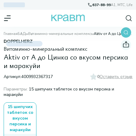
637-88-99
A1, МТС, Life
Главная
БАДы
Витаминно-минеральные комплексы
Aktiv от А до Цинка со вкусом персика и маракуйи
DOPPELHERZ
Витаминно-минеральный комплекс
Aktiv от А до Цинка со вкусом персика
и маракуйи
Артикул:
4009932367317
0
Оставить отзыв
Параметры
:
15 шипучих таблеток со вкусом персика и
маракуйи
15 шипучих
таблеток со
вкусом
персика и
маракуйи