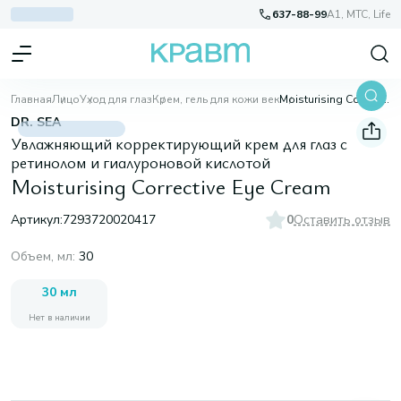
637-88-99
A1, МТС, Life
Главная
Лицо
Уход для глаз
Крем, гель для кожи век
Moisturising Corrective Eye Cream
DR. SEA
Увлажняющий корректирующий крем для глаз с
ретинолом и гиалуроновой кислотой
Moisturising Corrective Eye Cream
Артикул:
7293720020417
0
Оставить отзыв
Объем, мл
:
30
30 мл
Нет в наличии