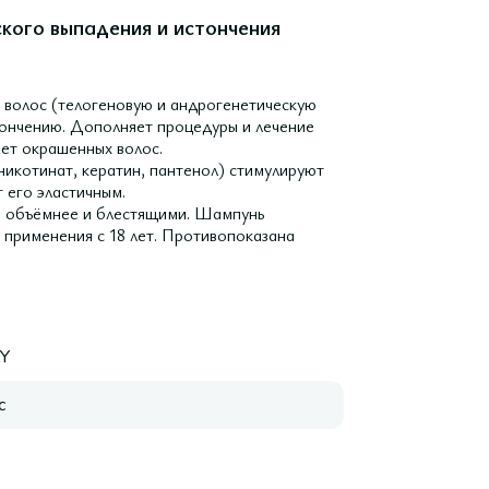
го выпадения и истончения
волос (телогеновую и андрогенетическую
стончению. Дополняет процедуры и лечение
вет окрашенных волос.
никотинат, кератин, пантенол) стимулируют
 его эластичным.
е, объёмнее и блестящими. Шампунь
применения с 18 лет. Противопоказана
Y
с