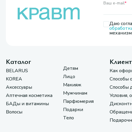
Ваш e-mail
*
Даю согла
обработк
механизмо
Каталог
Клиен
Детям
BELARUS
Как офор
Лицо
KOREA
Способы 
Макияж
Аксессуары
Способы 
Мужчинам
Аптечная косметика
Условия, 
Парфюмерия
БАДы и витамины
Дисконтн
Подарки
Волосы
Обращени
Тело
Подарочн