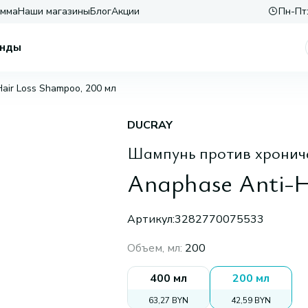
амма
Наши магазины
Блог
Акции
Пн-Пт:
нды
air Loss Shampoo, 200 мл
DUCRAY
Шампунь против хрониче
Anaphase Anti-H
Артикул:
3282770075533
Объем, мл
:
200
400 мл
200 мл
63,27 BYN
42,59 BYN