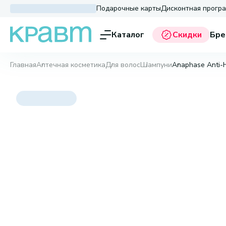
Подарочные карты
Дисконтная прогр
Каталог
Скидки
Бре
Главная
Аптечная косметика
Для волос
Шампуни
Anaphase Anti-H