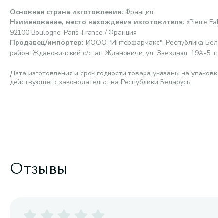
Основная страна изготовления
:
Франция
Наименование, место нахождения изготовителя
:
«Pierre F
92100 Boulogne-Paris-France / Франция
Продавец/импортер
:
ИООО "Интерфармакс", Республика Бела
район, Ждановичский с/с, аг. Ждановичи, ул. Звездная, 19А-5, п
Дата изготовления и срок годности товара указаны на упаковк
действующего законодательства Республики Беларусь
Отзывы