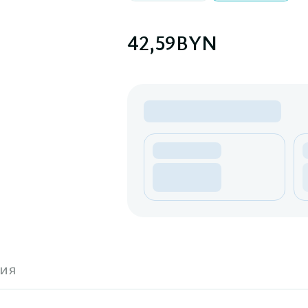
42,59
BYN
ия