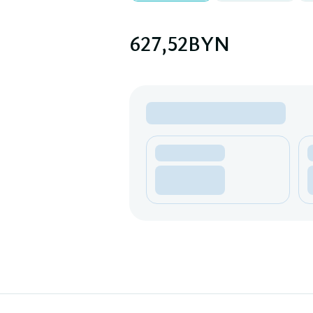
627,52
BYN