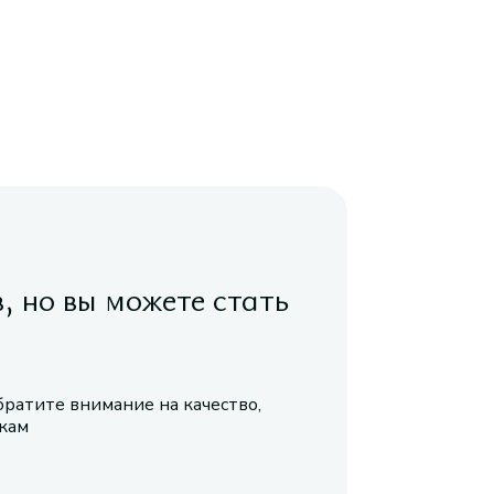
в, но вы можете стать
братите внимание на качество,
икам