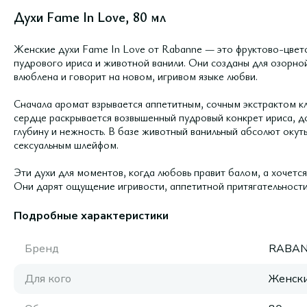
Духи Fame In Love, 80 мл
Женские духи Fame In Love от Rabanne — это фруктово-цвето
пудрового ириса и животной ванили. Они созданы для озорно
влюблена и говорит на новом, игривом языке любви.
Сначала аромат взрывается аппетитным, сочным экстрактом к
сердце раскрывается возвышенный пудровый конкрет ириса, д
глубину и нежность. В базе животный ванильный абсолют окут
сексуальным шлейфом.
Эти духи для моментов, когда любовь правит балом, а хочет
Они дарят ощущение игривости, аппетитной притягательност
Подробные характеристики
Бренд
RABA
Для кого
Женск