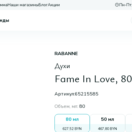
амма
Наши магазины
Блог
Акции
Пн-Пт:
нды
RABANNE
Духи
Fame In Love, 80
Артикул:
65215585
Объем, мл
:
80
80 мл
50 мл
627,52 BYN
467,80 BYN