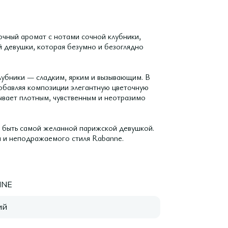
чный аромат с нотами сочной клубники,
й девушки, которая безумно и безоглядно
лубники — сладким, ярким и вызывающим. В
обавляя композиции элегантную цветочную
ывает плотным, чувственным и неотразимо
ся быть самой желанной парижской девушкой.
и и неподражаемого стиля Rabanne.
NNE
ий