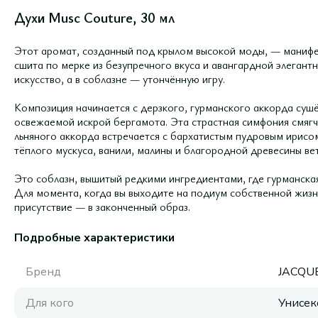
Духи Musc Couture, 30 мл
Этот аромат, созданный под крылом высокой моды, — манифест
сшита по мерке из безупречного вкуса и авангардной элегантн
искусство, а в соблазне — утончённую игру.
Композиция начинается с дерзкого, гурманского аккорда суш
освежаемой искрой бергамота. Эта страстная симфония смягч
льняного аккорда встречается с бархатистым пудровым ирисом
тёплого мускуса, ванили, малины и благородной древесины ве
Это соблазн, вышитый редкими ингредиентами, где гурманская
Для момента, когда вы выходите на подиум собственной жизни
присутствие — в законченный образ.
Подробные характеристики
Бренд
JACQU
Для кого
Унисек