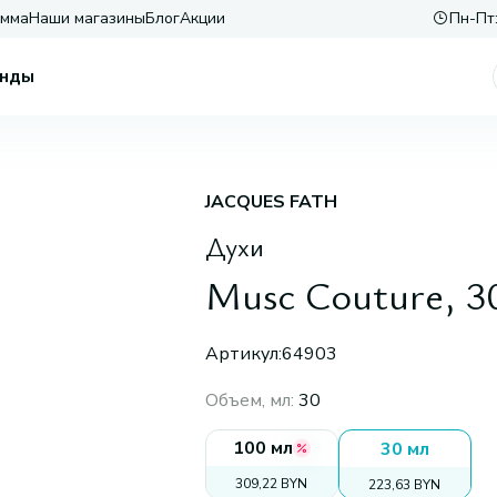
амма
Наши магазины
Блог
Акции
Пн-Пт:
нды
JACQUES FATH
Духи
Musc Couture, 3
Артикул:
64903
Объем, мл
:
30
100 мл
30 мл
309,22 BYN
223,63 BYN