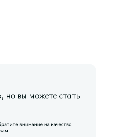
в, но вы можете стать
братите внимание на качество,
икам