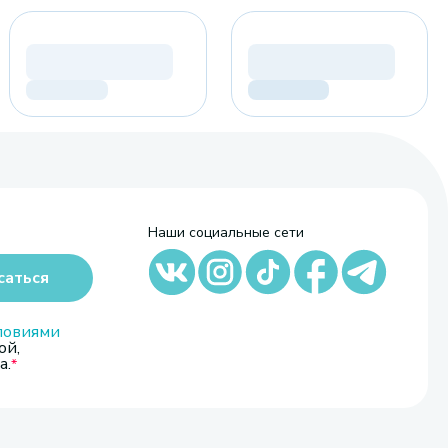
Наши социальные сети
саться
ловиями
ой,
а.