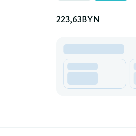
223,63
BYN