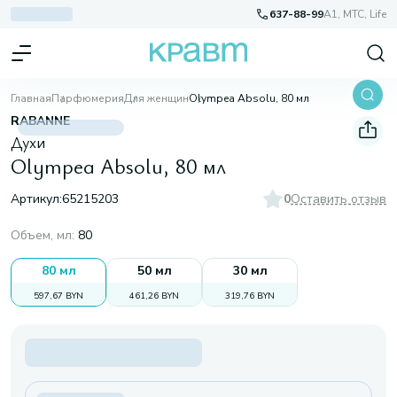
637-88-99
A1, МТС, Life
Главная
Парфюмерия
Для женщин
Olympea Absolu, 80 мл
RABANNE
Духи
Olympea Absolu, 80 мл
Артикул:
65215203
0
Оставить отзыв
Объем, мл
:
80
80 мл
50 мл
30 мл
597,67 BYN
461,26 BYN
319,76 BYN