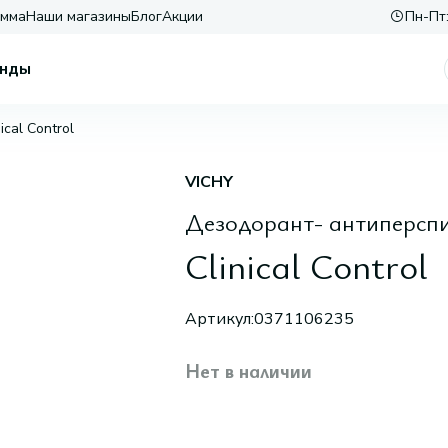
амма
Наши магазины
Блог
Акции
Пн-Пт:
нды
nical Control
VICHY
Дезодорант- антиперсп
Clinical Control
Артикул:
0371106235
Нет в наличии