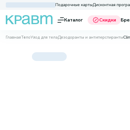
Подарочные карты
Дисконтная прогр
Каталог
Скидки
Бре
Главная
Тело
Уход для тела
Дезодоранты и антиперспиранты
Cli