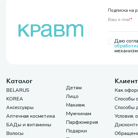
Подписка на р
Ваш e-mail
*
Даю согла
обработк
механизмо
Каталог
Клиен
Детям
BELARUS
Как офор
Лицо
KOREA
Способы 
Макияж
Аксессуары
Способы 
Мужчинам
Аптечная косметика
Условия, 
Парфюмерия
БАДы и витамины
Дисконтн
Подарки
Волосы
Обращени