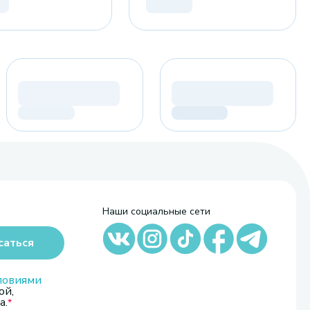
Наши социальные сети
саться
ловиями
ой,
а.