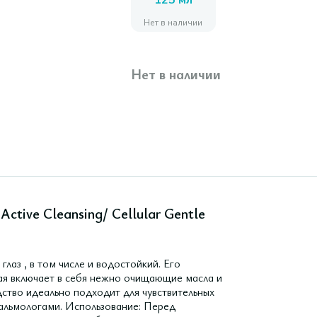
125 мл
Нет в наличии
Нет в наличии
ctive Cleansing/ Cellular Gentle
лаз , в том числе и водостойкий. Его
рая включает в себя нежно очищающие масла и
дство идеально подходит для чувствительных
тальмологами. Использование: Перед