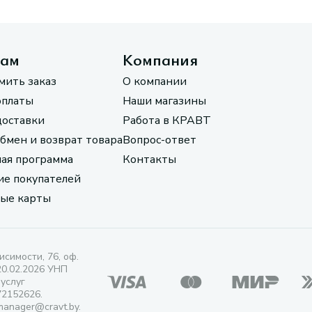
там
Компания
мить заказ
О компании
оплаты
Наши магазины
доставки
Работа в КРАВТ
обмен и возврат товара
Вопрос-ответ
ая программа
Контакты
е покупателей
ые карты
исимости, 76, оф.
20.02.2026 УНП
 услуг
72152626.
manager@cravt.by.