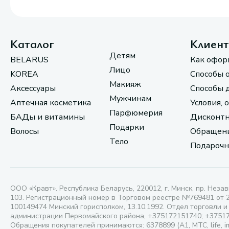
Каталог
Клиен
Детям
BELARUS
Как офор
Лицо
KOREA
Способы 
Макияж
Аксессуары
Способы 
Мужчинам
Аптечная косметика
Условия, 
Парфюмерия
БАДы и витамины
Дисконтн
Подарки
Волосы
Обращени
Тело
Подарочн
ООО «Кравт». Республика Беларусь, 220012, г. Минск, пр. Незав
103. Регистрационный номер в Торговом реестре №769481 от 
100149474 Минский горисполком, 13.10.1992. Отдел торговли и
администрации Первомайского района, +375172151740; +3751
Обращения покупателей принимаются: 6378899 (А1, МТС, life, i