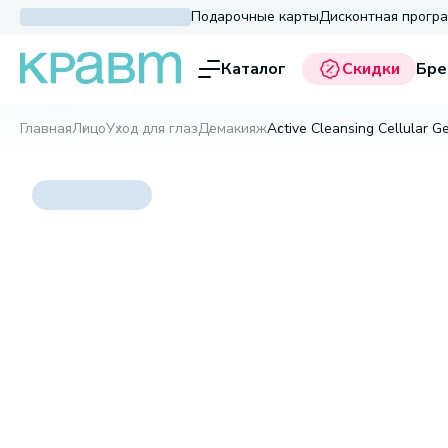
Подарочные карты
Дисконтная прогр
Каталог
Скидки
Бре
Главная
Лицо
Уход для глаз
Демакияж
Active Cleansing Cellular 