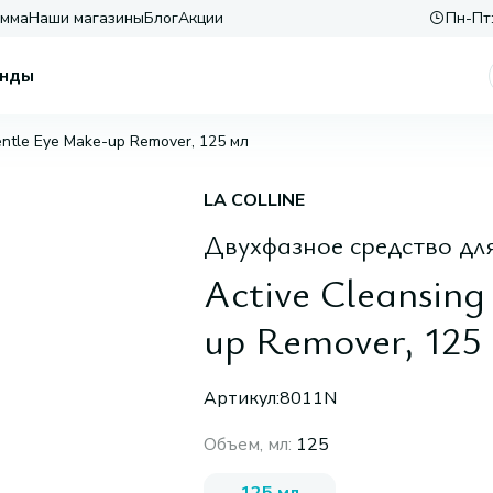
амма
Наши магазины
Блог
Акции
Пн-Пт:
нды
Gentle Eye Make-up Remover, 125 мл
LA COLLINE
Двухфазное средство для
Active Cleansing
up Remover, 125
Артикул:
8011N
Объем, мл
:
125