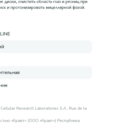
 диски, очистить область глаз и ресниц при
иск и протонизировать мицеллярной фазой.
LINE
ий
ительная
ние
 Cellular Research Laboratories S.A., Rue de la
стью «Кравт» (ООО «Кравт») Республика