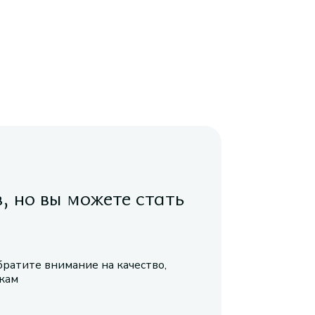
в, но вы можете стать
братите внимание на качество,
икам