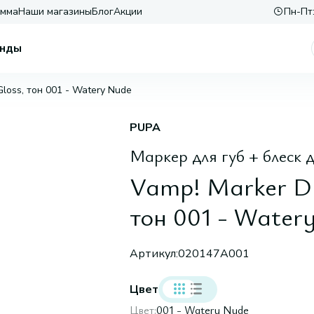
амма
Наши магазины
Блог
Акции
Пн-Пт:
нды
 Gloss, тон 001 - Watery Nude
PUPA
Маркер для губ + блеск д
Vamp! Marker Du
тон 001 - Water
Артикул:
020147A001
Цвет
Цвет:
001 - Watery Nude