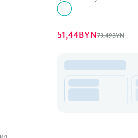
51,44
BYN
73,49
BYN
ия