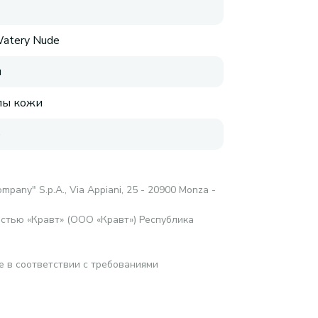
Watery Nude
я
пы кожи
е
mpany" S.p.A., Via Appiani, 25 - 20900 Monza -
стью «Кравт» (ООО «Кравт») Республика
е в соответствии с требованиями