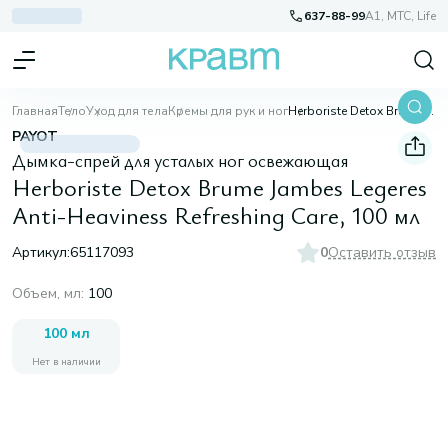
637-88-99
A1, МТС, Life
Главная
Тело
Уход для тела
Кремы для рук и ног
Herboriste Detox Brume Jambes Legeres Anti-Heaviness Refreshing Care, 100 мл
PAYOT
Дымка-спрей для усталых ног освежающая
Herboriste Detox Brume Jambes Legeres
Anti-Heaviness Refreshing Care, 100 мл
Артикул:
65117093
0
Оставить отзыв
Объем, мл
:
100
100 мл
Нет в наличии