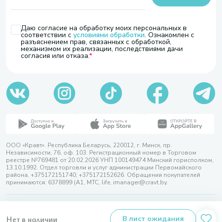
Даю согласие на обработку моих персональных в
соответствии с
условиями обработки
. Ознакомлен с
разъяснением прав, связанных с обработкой,
механизмом их реализации, последствиями дачи
согласия или отказа.
ООО «Кравт». Республика Беларусь, 220012, г. Минск, пр.
Независимости, 76, оф. 103. Регистрационный номер в Торговом
реестре №769481 от 20.02.2026 УНП 100149474 Минский горисполком,
13.10.1992. Отдел торговли и услуг администрации Первомайского
района, +375172151740; +375172152626. Обращения покупателей
принимаются: 6378899 (А1, МТС, life, imanager@cravt.by.
© 2026 ООО «Кравт»
Разработка сайта — SLAM
Нет в наличии
В лист ожидания