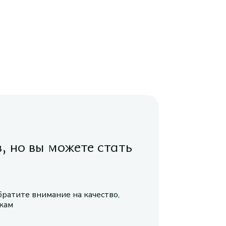
в, но вы можете стать
братите внимание на качество,
икам