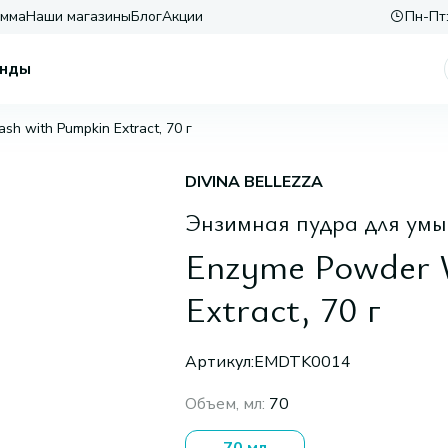
амма
Наши магазины
Блог
Акции
Пн-Пт:
нды
h with Pumpkin Extract, 70 г
DIVINA BELLEZZA
Энзимная пудра для умы
Enzyme Powder 
Extract, 70 г
Артикул:
EMDTK0014
Объем, мл
:
70