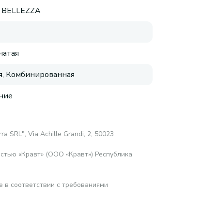
 BELLEZZA
чатая
, Комбинированная
ние
ra SRL", Via Achille Grandi, 2, 50023
стью «Кравт» (ООО «Кравт») Республика
е в соответствии с требованиями