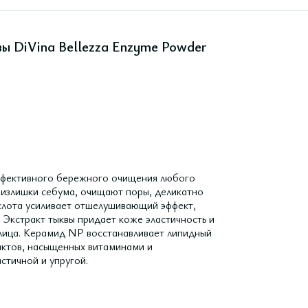
вы DiVina Bellezza Enzyme Powder
эффективного бережного очищения любого
 излишки себума, очищают поры, деликатно
слота усиливает отшелушивающий эффект,
 Экстракт тыквы придает коже эластичность и
т лица. Керамид NP восстанавливает липидный
рактов, насыщенных витаминами и
стичной и упругой.