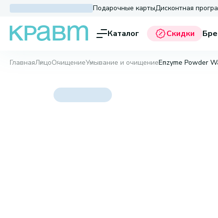
Подарочные карты
Дисконтная прогр
Каталог
Скидки
Бре
Главная
Лицо
Очищение
Умывание и очищение
Enzyme Powder Was