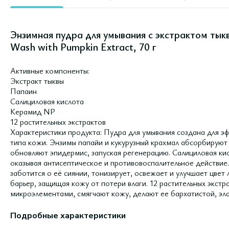
Энзимная пудра для умывания с экстрактом тык
Wash with Pumpkin Extract, 70 г
Активные компоненты:
Экстракт тыквы
Папаин
Салициловая кислота
Керамид NP
12 растительных экстрактов
Характеристики продукта: Пудра для умывания создана для 
типа кожи. Энзимы папайи и кукурузный крахмал абсорбируют
обновляют эпидермис, запуская регенерацию. Салициловая ки
оказывая антисептическое и противовоспалительное действие.
заботится о её сиянии, тонизирует, освежает и улучшает цве
барьер, защищая кожу от потери влаги. 12 растительных экст
микроэлементами, смягчают кожу, делают ее бархатистой, эла
Подробные характеристики