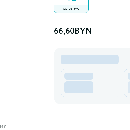
70 мл
66,60 BYN
66,60
BYN
ия