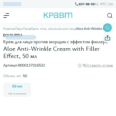
637-88-99
A1, МТС, Life
Главная
Лицо
Уход
Крем, гель, эмульсия для лица
Aloe Anti-Wrinkle Cream with Filler Effect, 50 мл
EQUILIBRA
Крем для лица против морщин c эффектом филлера
Aloe Anti-Wrinkle Cream with Filler
Effect, 50 мл
Артикул:
8000137016532
0
Оставить отзыв
Объем, мл
:
50
50 мл
Нет в наличии