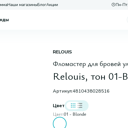
амма
Наши магазины
Блог
Акции
Пн-Пт:
нды
RELOUIS
Фломастер для бровей у
Relouis, тон 01-
Артикул:
4810438028516
Цвет
Цвет:
01 - Blonde