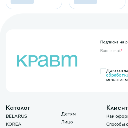
Подписка на р
Ваш e-mail
*
Даю согла
обработк
механизмо
Каталог
Клиен
Детям
BELARUS
Как офор
Лицо
KOREA
Способы 