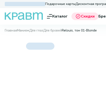
Подарочные карты
Дисконтная прогр
Каталог
Скидки
Бре
Главная
Макияж
Для глаз
Для бровей
Relouis, тон 01-Blonde