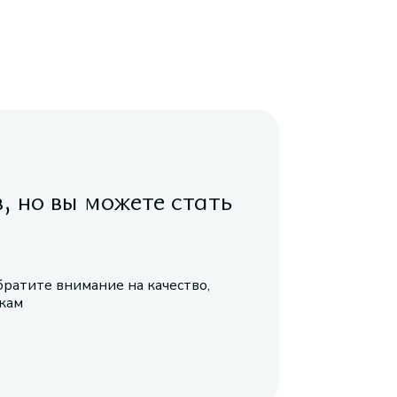
в, но вы можете стать
братите внимание на качество,
икам