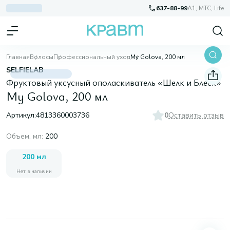
637-88-99
A1, МТС, Life
Главная
Волосы
Профессиональный уход
My Golova, 200 мл
SELFIELAB
Фруктовый уксусный ополаскиватель «Шелк и Блеск»
My Golova, 200 мл
Артикул:
4813360003736
0
Оставить отзыв
Объем, мл
:
200
200 мл
Нет в наличии