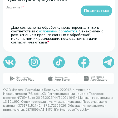
Подписка на рассылку акций и новинок
Ваш e-mail
*
Подписаться
Даю согласие на обработку моих персональных в
соответствии с
условиями обработки
. Ознакомлен с
разъяснением прав, связанных с обработкой,
механизмом их реализации, последствиями дачи
согласия или отказа.
ООО «Кравт». Республика Беларусь, 220012, г. Минск, пр.
Независимости, 76, оф. 103. Регистрационный номер в Торговом
реестре №769481 от 20.02.2026 УНП 100149474 Минский горисполком,
13.10.1992. Отдел торговли и услуг администрации Первомайского
района, +375172151740; +375172152626. Обращения покупателей
принимаются: 6378899 (А1, МТС, life, imanager@cravt.by.