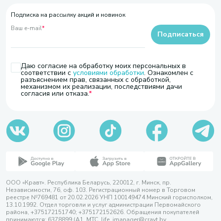
Подписка на рассылку акций и новинок
Ваш e-mail
*
Подписаться
Даю согласие на обработку моих персональных в
соответствии с
условиями обработки
. Ознакомлен с
разъяснением прав, связанных с обработкой,
механизмом их реализации, последствиями дачи
согласия или отказа.
ООО «Кравт». Республика Беларусь, 220012, г. Минск, пр.
Независимости, 76, оф. 103. Регистрационный номер в Торговом
реестре №769481 от 20.02.2026 УНП 100149474 Минский горисполком,
13.10.1992. Отдел торговли и услуг администрации Первомайского
района, +375172151740; +375172152626. Обращения покупателей
принимаются: 6378899 (А1, МТС, life, imanager@cravt.by.