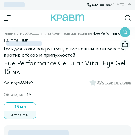
637-88-99
A1, МТС, Life
Главная
Лицо
Уход для глаз
Крем, гель для кожи век
Eye Performance Cellular Vital Eye Gel, 15 мл
LA COLLINE
Гель для кожи вокруг глаз, с клеточным комплексом,
против отёков и припухлостей
Eye Performance Cellular Vital Eye Gel,
15 мл
Артикул:
8046N
0
Оставить отзыв
Объем, мл
:
15
15 мл
465,02 BYN