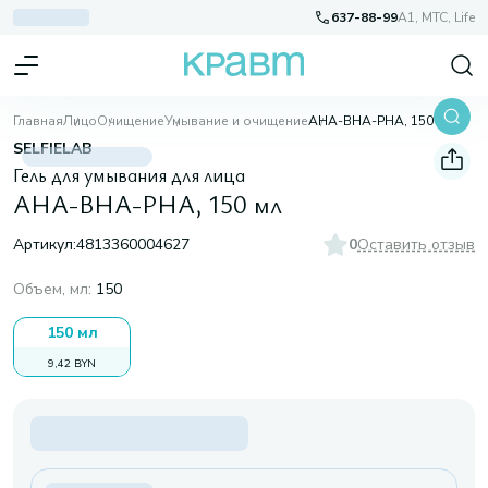
637-88-99
A1, МТС, Life
Главная
Лицо
Очищение
Умывание и очищение
AHA-BHA-PHA, 150 мл
SELFIELAB
Гель для умывания для лица
AHA-BHA-PHA, 150 мл
Артикул:
4813360004627
0
Оставить отзыв
Объем, мл
:
150
150 мл
9,42 BYN