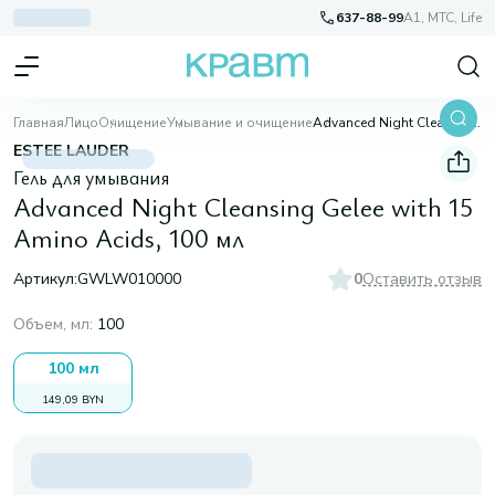
637-88-99
A1, МТС, Life
Главная
Лицо
Очищение
Умывание и очищение
Advanced Night Cleansing Gelee with 15 Amino Acids, 100 мл
ESTEE LAUDER
Гель для умывания
Advanced Night Cleansing Gelee with 15
Amino Acids, 100 мл
Артикул:
GWLW010000
0
Оставить отзыв
Объем, мл
:
100
100 мл
149,09 BYN