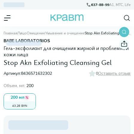
637-88-99
A1, МТС, Life
Главная
Лицо
Очищение
Умывание и очищение
Stop Akn Exfoliating Cleansing Gel
BABE LABORATORIOS
Гель-эксфолиант для очищения жирной и проблемной
кожи лица
Stop Akn Exfoliating Cleansing Gel
Артикул:
8436571632302
0
Оставить отзыв
Объем, мл
:
200
200 мл
43,28 BYN