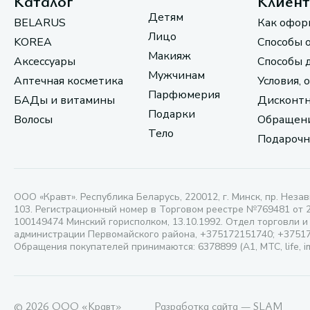
Каталог
Клиен
Детям
BELARUS
Как офор
Лицо
KOREA
Способы 
Макияж
Аксессуары
Способы 
Мужчинам
Аптечная косметика
Условия, 
Парфюмерия
БАДы и витамины
Дисконтн
Подарки
Волосы
Обращени
Тело
Подарочн
ООО «Кравт». Республика Беларусь, 220012, г. Минск, пр. Незав
103. Регистрационный номер в Торговом реестре №769481 от 
100149474 Минский горисполком, 13.10.1992. Отдел торговли и
администрации Первомайского района, +375172151740; +3751
Обращения покупателей принимаются: 6378899 (А1, МТС, life, i
© 2026 ООО «Кравт»
Разработка сайта — SLAM