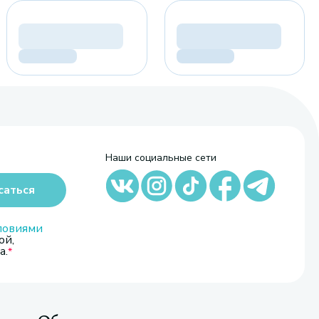
Наши социальные сети
саться
ловиями
ой,
а.