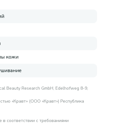
ий
я
пы кожи
ушивание
al Beauty Research GmbH, Edelhofweg 8-9,
стью «Кравт» (ООО «Кравт») Республика
е в соответствии с требованиями