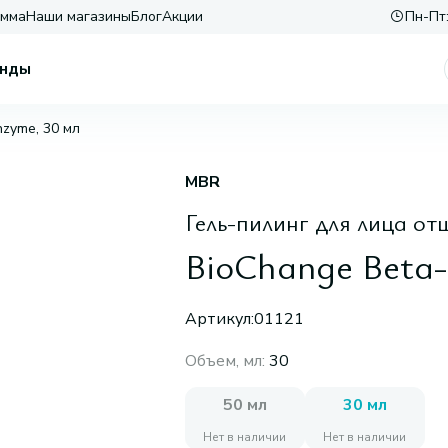
амма
Наши магазины
Блог
Акции
Пн-Пт:
нды
nzyme, 30 мл
MBR
Гель-пилинг для лица 
BioChange Beta-
Артикул:
01121
Объем, мл
:
30
50 мл
30 мл
Нет в наличии
Нет в наличии