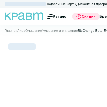
Подарочные карты
Дисконтная прогр
Каталог
Скидки
Бре
Главная
Лицо
Очищение
Умывание и очищение
BioChange Beta-E