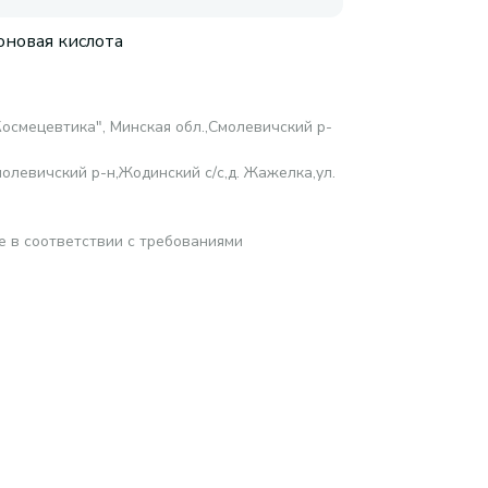
оновая кислота
осмецевтика", Минская обл.,Смолевичский р-
олевичский р-н,Жодинский с/с,д. Жажелка,ул.
е в соответствии с требованиями