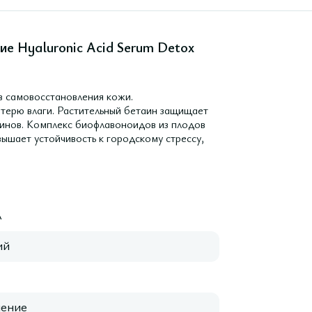
ие Hyaluronic Acid Serum Detox
в самовосстановления кожи.
терю влаги. Растительный бетаин защищает
синов. Комплекс биофлавоноидов из плодов
ышает устойчивость к городскому стрессу,
A
ий
нение