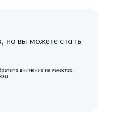
в, но вы можете стать
братите внимание на качество,
икам