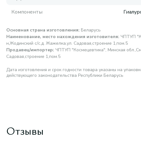
Компоненты
Гиалур
Основная страна изготовления
:
Беларусь
Наименование, место нахождения изготовителя
:
ЧПТУП "К
н,Жодинский с/с,д. Жажелка,ул. Садовая,строение 1,пом.5
Продавец/импортер
:
ЧПТУП "Космецевтика", Минская обл.,См
Садовая,строение 1,пом.5
Дата изготовления и срок годности товара указаны на упаковк
действующего законодательства Республики Беларусь
Отзывы